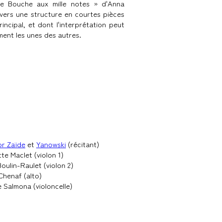
e Bouche aux mille notes » d'Anna
vers une structure en courtes pièces
incipal, et dont l'interprétation peut
ent les unes des autres.
r Zaïde
et
Yanowski
(récitant)
te Maclet (violon 1)
Boulin-Raulet (violon 2)
Chenaf (alto)
e Salmona (violoncelle)