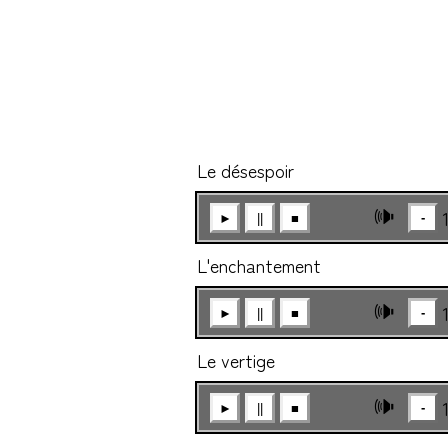
Le désespoir
🕪
-
►
||
■
L'enchantement
🕪
-
►
||
■
Le vertige
🕪
-
►
||
■