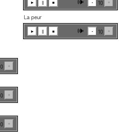
🕪
10
-
+
►
||
■
La peur
🕪
10
-
+
►
||
■
10
+
10
+
10
+