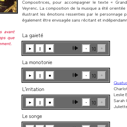
Compositrices, pour accompagner le texte « Grand
Veyrenc. La composition de la musique a été orientée 
illustrant les émotions ressenties par le personnage pr
également être envisagée sans récitant et indépendamm
es avant
La gaieté
mps que
tement.
🕪
10
-
+
►
||
■
La monotonie
🕪
10
-
+
►
||
■
Quatuo
L'irritation
Charlot
Leslie 
Sarah 
🕪
10
-
+
►
||
■
Juliett
Le songe