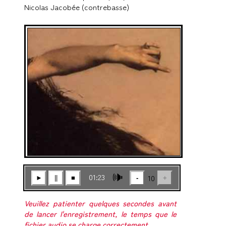
Nicolas Jacobée (contrebasse)
🕪
01:23
10
►
||
■
-
+
Veuillez patienter quelques secondes avant
de lancer l'enregistrement, le temps que le
fichier audio se charge correctement.